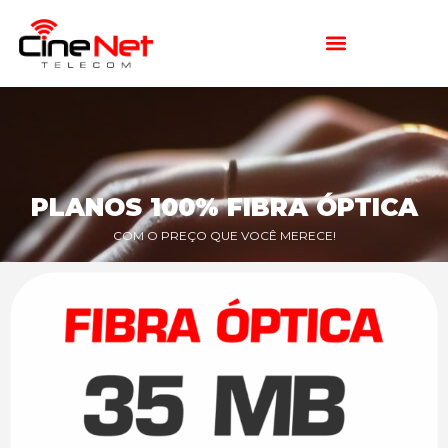
PLANOS 100% FIBRA ÓPTICA
COM O PREÇO QUE VOCÊ MERECE!